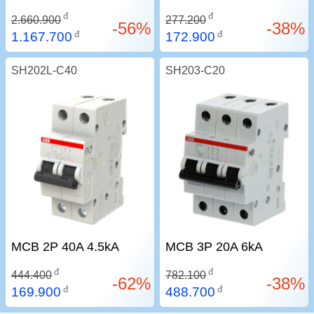
đ
đ
2.660.900
277.200
-56%
-38%
đ
đ
1.167.700
172.900
SH202L-C40
SH203-C20
MCB 2P 40A 4.5kA
MCB 3P 20A 6kA
đ
đ
444.400
782.100
-62%
-38%
đ
đ
169.900
488.700