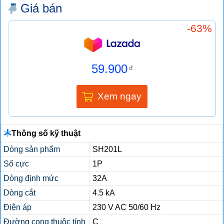
Giá bán
-63%
59.900
đ
Xem ngay
Thông số kỹ thuật
Dòng sản phẩm
SH201L
Số cực
1P
Dòng định mức
32A
Dòng cắt
4.5 kA
Điện áp
230 V AC 50/60 Hz
Đường cong thuộc tính
C