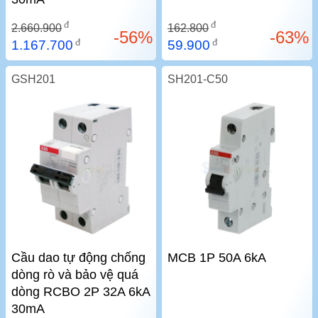
đ
đ
2.660.900
162.800
-56%
-63%
đ
đ
1.167.700
59.900
GSH201
SH201-C50
Cầu dao tự động chống
MCB 1P 50A 6kA
dòng rò và bảo vệ quá
dòng RCBO 2P 32A 6kA
30mA