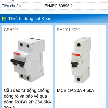
Tiêu chuẩn
EN/IEC 60898-1
Thiết bị đóng cắt Khác
GSH201
SH201L-C20
Cầu dao tự động chống
MCB 1P 20A 4.5kA
dòng rò và bảo vệ quá
dòng RCBO 2P 25A 6kA
30mA