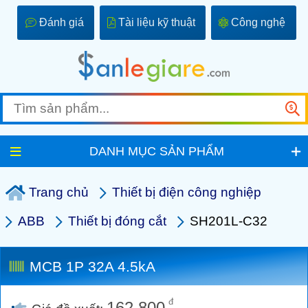
Đánh giá
Tài liệu kỹ thuật
Công nghệ
DANH MỤC SẢN PHẨM
Trang chủ
Thiết bị điện công nghiệp
ABB
Thiết bị đóng cắt
SH201L-C32
MCB 1P 32A 4.5kA
đ
162.800