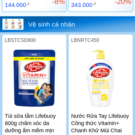
-8%
-20%
đ
đ
144.000
343.000
Vệ sinh cá nhân
LBSTCSD800
LBNRTC450
Túi sữa tắm Lifebuoy
Nước Rửa Tay Lifebuoy
800g chăm sóc da
Công thức Vitamin+
dưỡng ẩm mềm mịn
Chanh Khử Mùi Chai