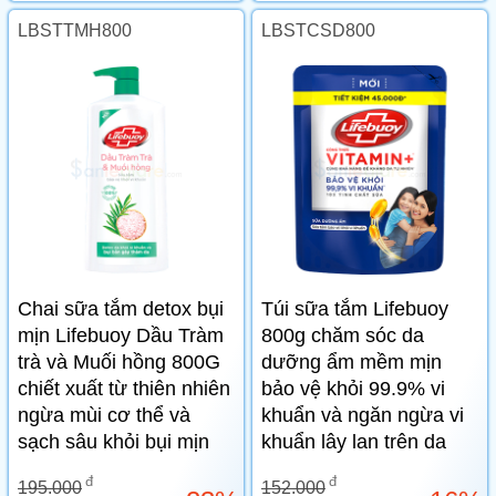
LBSTTMH800
LBSTCSD800
Chai sữa tắm detox bụi
Túi sữa tắm Lifebuoy
mịn Lifebuoy Dầu Tràm
800g chăm sóc da
trà và Muối hồng 800G
dưỡng ẩm mềm mịn
chiết xuất từ thiên nhiên
bảo vệ khỏi 99.9% vi
ngừa mùi cơ thể và
khuẩn và ngăn ngừa vi
sạch sâu khỏi bụi mịn
khuẩn lây lan trên da
đ
đ
195.000
152.000