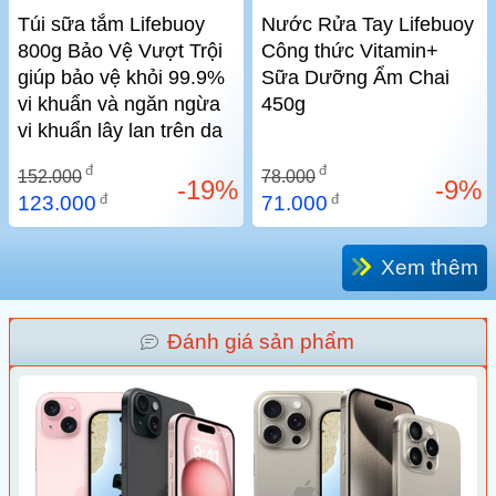
Túi sữa tắm Lifebuoy
Nước Rửa Tay Lifebuoy
800g Bảo Vệ Vượt Trội
Công thức Vitamin+
giúp bảo vệ khỏi 99.9%
Sữa Dưỡng Ẩm Chai
vi khuẩn và ngăn ngừa
450g
vi khuẩn lây lan trên da
đ
đ
152.000
78.000
-19%
-9%
đ
đ
123.000
71.000
Xem thêm
Đánh giá sản phẩm