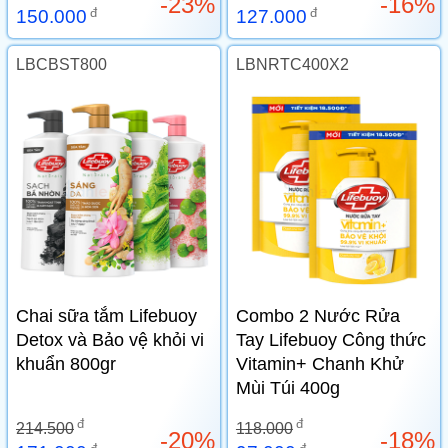
-23%
-16%
đ
đ
150.000
127.000
LBCBST800
LBNRTC400X2
Chai sữa tắm Lifebuoy
Combo 2 Nước Rửa
Detox và Bảo vệ khỏi vi
Tay Lifebuoy Công thức
khuẩn 800gr
Vitamin+ Chanh Khử
Mùi Túi 400g
đ
đ
214.500
118.000
-20%
-18%