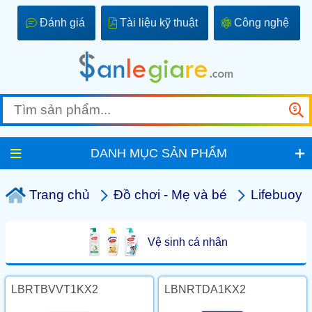
Đánh giá
Tài liệu kỹ thuật
Công nghệ
DANH MỤC SẢN PHẨM
Trang chủ
Đồ chơi - Mẹ và bé
Lifebuoy
Vệ sinh cá nhân
LBRTBVVT1KX2
LBNRTDA1KX2