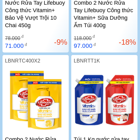
Nước Rửa Tay Lifebuoy
Combo 2 Nước Rửa
Công thức Vitamin+
Tay Lifebuoy Công thức
Bảo Vệ Vượt Trội 10
Vitamin+ Sữa Dưỡng
Chai 450g
Ẩm Túi 400g
đ
đ
78.000
118.000
-9%
-18%
đ
đ
71.000
97.000
LBNRTC400X2
LBNRTT1K
Combo 2 Nước Rửa
Túi 1 Kg nước rửa tay