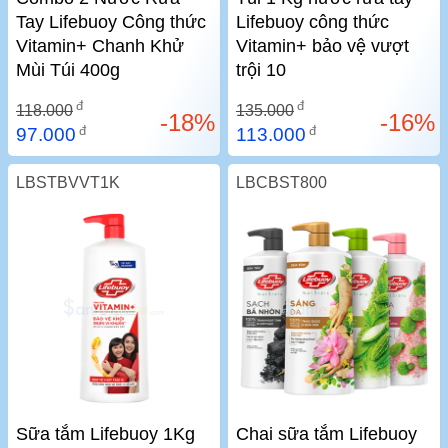
Tay Lifebuoy Công thức
Lifebuoy công thức
Vitamin+ Chanh Khử
Vitamin+ bảo vệ vượt
Mùi Túi 400g
trội 10
đ
đ
118.000
135.000
-18%
-16%
đ
đ
97.000
113.000
LBSTBVVT1K
LBCBST800
Sữa tắm Lifebuoy 1Kg
Chai sữa tắm Lifebuoy