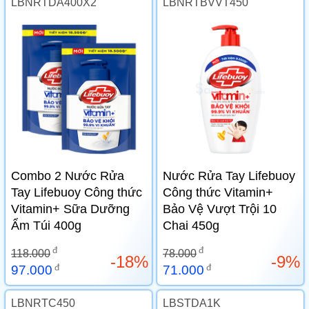
LBNRTDA400X2
LBNRTBVVT450
Combo 2 Nước Rửa
Nước Rửa Tay Lifebuoy
Tay Lifebuoy Công thức
Công thức Vitamin+
Vitamin+ Sữa Dưỡng
Bảo Vệ Vượt Trội 10
Ẩm Túi 400g
Chai 450g
đ
đ
118.000
78.000
-18%
-9%
đ
đ
97.000
71.000
LBNRTC450
LBSTDA1K