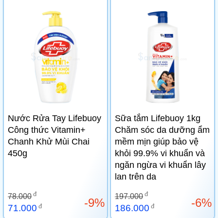
Nước Rửa Tay Lifebuoy
Sữa tắm Lifebuoy 1kg
Công thức Vitamin+
Chăm sóc da dưỡng ẩm
Chanh Khử Mùi Chai
mềm mịn giúp bảo vệ
450g
khỏi 99.9% vi khuẩn và
ngăn ngừa vi khuẩn lây
lan trên da
đ
đ
78.000
197.000
-9%
-6%
đ
đ
71.000
186.000