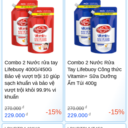
Combo 2 Nước rửa tay
Combo 2 Nước Rửa
Lifebuoy 400G/450G
Tay Lifebuoy Công thức
Bảo vệ vượt trội 10 giúp
Vitamin+ Sữa Dưỡng
sạch khuẩn và bảo vệ
Ẩm Túi 400g
vượt trội khỏi 99.9% vi
khuẩn
đ
đ
270.000
270.000
-15%
-15%
đ
đ
229.000
229.000