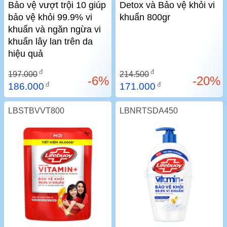
Bảo vệ vượt trội 10 giúp
Detox và Bảo vệ khỏi vi
bảo vệ khỏi 99.9% vi
khuẩn 800gr
khuẩn và ngăn ngừa vi
khuẩn lây lan trên da
hiệu quả
đ
đ
197.000
214.500
-6%
-20%
đ
đ
186.000
171.000
LBSTBVVT800
LBNRTSDA450