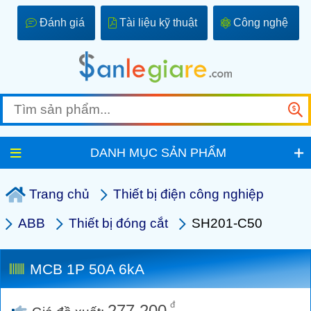
Đánh giá
Tài liệu kỹ thuật
Công nghệ
DANH MỤC SẢN PHẨM
Trang chủ
Thiết bị điện công nghiệp
ABB
Thiết bị đóng cắt
SH201-C50
MCB 1P 50A 6kA
đ
277.200