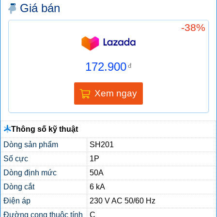
Giá bán
-38%
172.900
đ
Xem ngay
Thông số kỹ thuật
Dòng sản phẩm
SH201
Số cực
1P
Dòng định mức
50A
Dòng cắt
6 kA
Điện áp
230 V AC 50/60 Hz
Đường cong thuộc tính
C