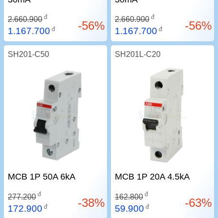
đ
đ
2.660.900
2.660.900
-56%
-56%
đ
đ
1.167.700
1.167.700
SH201-C50
SH201L-C20
MCB 1P 50A 6kA
MCB 1P 20A 4.5kA
đ
đ
277.200
162.800
-38%
-63%
đ
đ
172.900
59.900