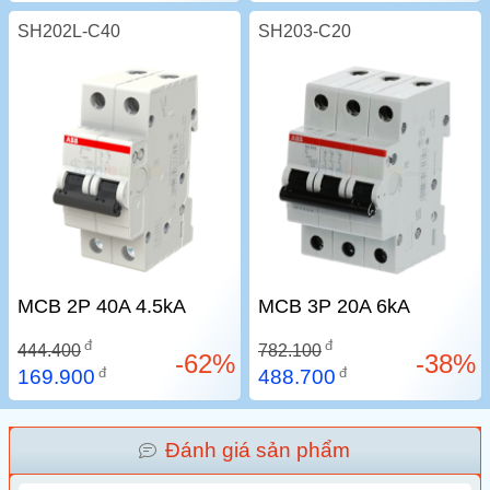
SH202L-C40
SH203-C20
MCB 2P 40A 4.5kA
MCB 3P 20A 6kA
đ
đ
444.400
782.100
-62%
-38%
đ
đ
169.900
488.700
Đánh giá sản phẩm