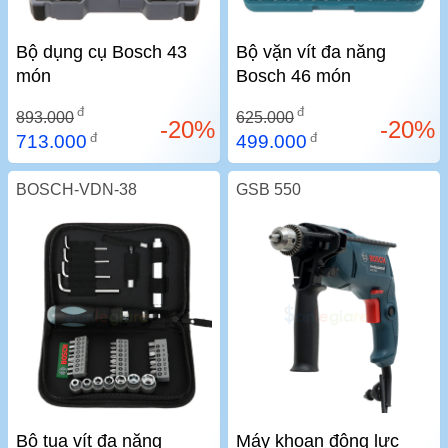
Bộ dụng cụ Bosch 43
Bộ vặn vít đa năng
món
Bosch 46 món
đ
đ
893.000
625.000
-20%
-20%
đ
đ
713.000
499.000
BOSCH-VDN-38
GSB 550
Bộ tua vít đa năng
Máy khoan động lực