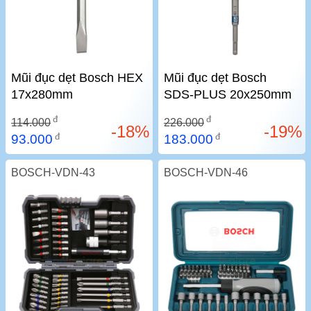
Mũi đục dẹt Bosch HEX
Mũi đục dẹt Bosch
17x280mm
SDS-PLUS 20x250mm
đ
đ
114.000
226.000
-18%
-19%
đ
đ
93.000
183.000
BOSCH-VDN-43
BOSCH-VDN-46