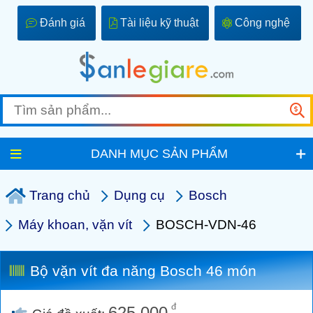
Đánh giá
Tài liệu kỹ thuật
Công nghệ
DANH MỤC SẢN PHẨM
Trang chủ
Dụng cụ
Bosch
Máy khoan, vặn vít
BOSCH-VDN-46
Bộ vặn vít đa năng Bosch 46 món
đ
625.000