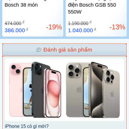
Bosch 38 món
điện Bosch GSB 550
550W
đ
đ
474.000
1.190.000
-19%
-13%
đ
đ
386.000
1.040.000
Đánh giá sản phẩm
iPhone 15 có gì mới?